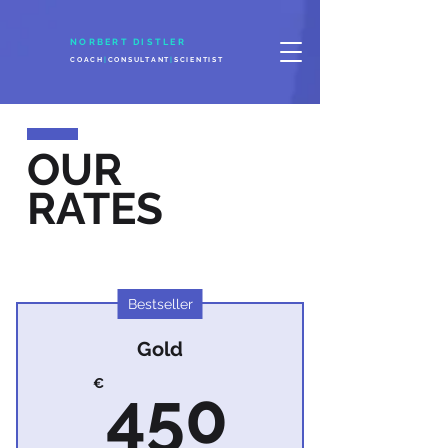
NORBERT DISTLER
COACH
|
CONSULTANT
|
SCIENTIST
OUR
RATES
Bestseller
Gold
450€
€
450