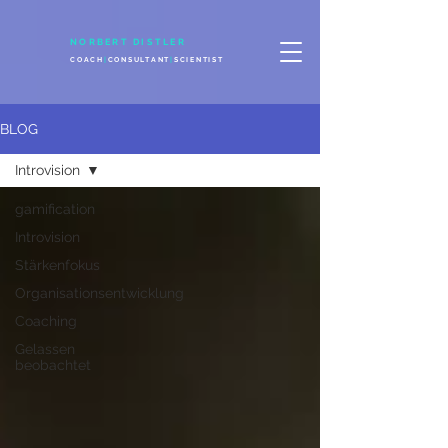
NORBERT DISTLER
COACH
|
CONSULTANT
|
SCIENTIST
BLOG
Introvision
gamification
Introvision
Stärkenfokus
Organisationsentwicklung
Coaching
Gelassen
beobachtet