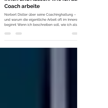
Innen und Aussen: Wie ich als
Coach arbeite
Norbert Distler über seine Coachinghaltung –
und warum die eigentliche Arbeit oft im Inneren
beginnt Wenn ich beschreiben soll, wie ich als
Coach arbeite, dann ist da zunächst einmal ein
Pendel. Zwischen dem Individuum und dem
System. Zwischen dem, was im Inneren eines
Menschen passiert, und dem, was sich in Teams,
Organisationen und Märkten abspielt. Dieses
Pendel beschreibt mich – und es beschreibt
auch meine Arbeit. Es gibt Zeiten, da bin ich
ganz nah an einer einzelnen Pe